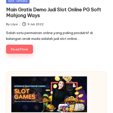
Posted
Slot Terbaru
in
Main Gratis Demo Judi Slot Online PG Soft
Mahjong Ways
By
Lilya
9 Juli 2022
Posted
by
Salah satu permainan online yang paling produktif di
kalangan anak muda adalah judi slot online…
Read More