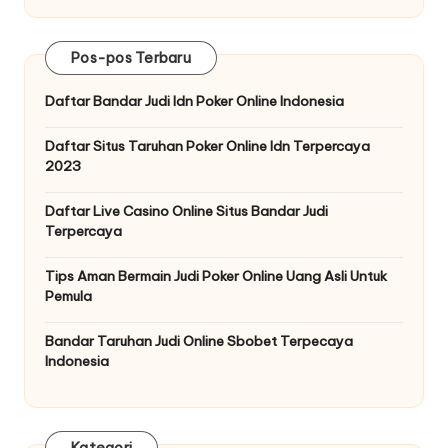
Pos-pos Terbaru
Daftar Bandar Judi Idn Poker Online Indonesia
Daftar Situs Taruhan Poker Online Idn Terpercaya
2023
Daftar Live Casino Online Situs Bandar Judi
Terpercaya
Tips Aman Bermain Judi Poker Online Uang Asli Untuk
Pemula
Bandar Taruhan Judi Online Sbobet Terpecaya
Indonesia
Kategori