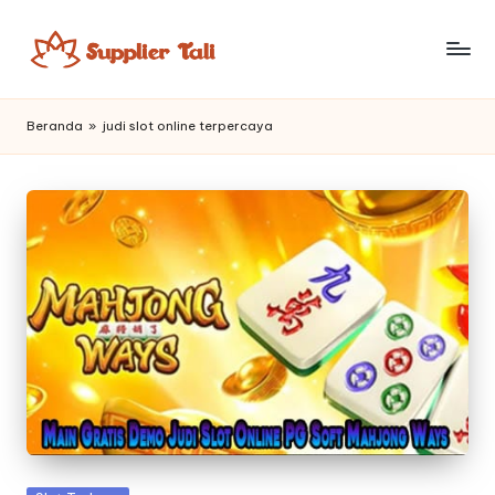
Skip
to
content
Beranda
»
judi slot online terpercaya