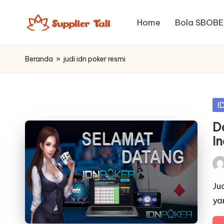
Home
Bola SBOB
Skip
to
content
Beranda
»
judi idn poker resmi
Po
I
in
D
I
Pos
by
Ju
ya