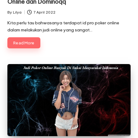
Online dan Dominoqq
By
Lilya
7 April 2022
Posted
by
Kita perlu tau bahwasanya terdapat id pro poker online
dalam melakukan judi online yang sangat…
Read More