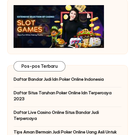
Pos-pos Terbaru
Daftar Bandar Judi Idn Poker Online Indonesia
Daftar Situs Taruhan Poker Online Idn Terpercaya
2023
Daftar Live Casino Online Situs Bandar Judi
Terpercaya
Tips Aman Bermain Judi Poker Online Uang Asli Untuk