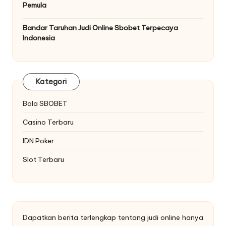
Pemula
Bandar Taruhan Judi Online Sbobet Terpecaya
Indonesia
Kategori
Bola SBOBET
Casino Terbaru
IDN Poker
Slot Terbaru
Dapatkan berita terlengkap tentang judi online hanya