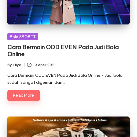
Posted
Bola SBOBET
in
Cara Bermain ODD EVEN Pada Judi Bola
Online
By
Lilya
10 April 2021
Posted
by
Cara Bermain ODD EVEN Pada Judi Bola Online - Judi bola
sudah sangat digemari dari…
Read More