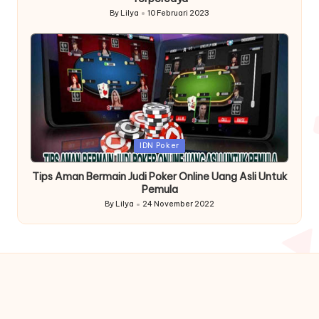
By
Lilya
10 Februari 2023
Posted
by
Posted
IDN Poker
in
Tips Aman Bermain Judi Poker Online Uang Asli Untuk
Pemula
By
Lilya
24 November 2022
Posted
by