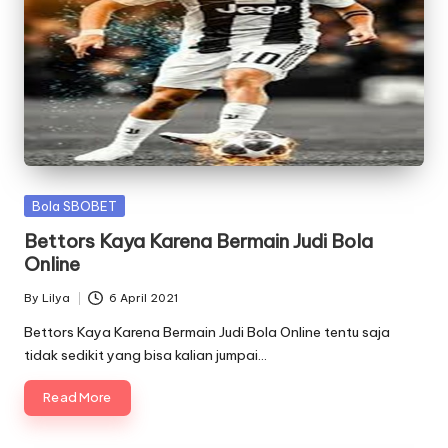
Posted
Bola SBOBET
in
Bettors Kaya Karena Bermain Judi Bola
Online
By
Lilya
6 April 2021
Posted
by
Bettors Kaya Karena Bermain Judi Bola Online tentu saja
tidak sedikit yang bisa kalian jumpai…
Read More